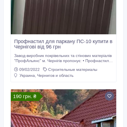
Профнастил для паркану ПС-10 купити в
Чернігові від 96 грн
Завод-виробник покрівельних та стінових матеріалів
"ПрофАльянс" м. Чернігів пропонує: • Профнастил
(ПС-6, 8, 10, 20, 35, 45, металочерепиця, гладкий
09/02/2022
Строительные материалы
лист), • Металевий штакетник, • Добірний елемент
Украина, Чернигов и область
стандартний та нестандартний • Трубу профільну
10*10, 20*20, 20*30, 20*40, 40*40, 50*50, 80*80, •
Саморіз по дереву та металу • Завіса точена (20, 26,
30 мм) • Підпокрівельні мембрани, гідробар'єр,
190 грн. ₴
паробар'єр, покрівельний ущільнювач.