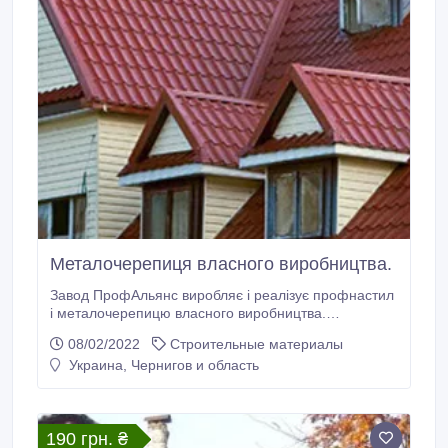
Металочерепиця власного виробництва.
Завод ПрофАльянс виробляє і реалізує профнастил
і металочерепицю власного виробництва.
Профнастил покрівельний, парканний, стіновий,
08/02/2022
Строительные материалы
металевий штакетник, , завіси, труба профільна.
Украина, Чернигов и область
Більше 20 кольорів в асортименті. Покриття: мат і
глянець. Товщина металу: 0, 2-0, 65 мм. Сировина
виробництва: Україні, Італія, Корея, Тайвань,
Туреччина, і інші.
190 грн. ₴