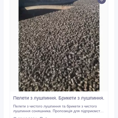
Пелети з лушпиння. Брикети з лушпиння.
Пелети з чистого лушпиння та брикети з чистого
лушпиння соняшника. Пропозиція для підприємств.
Відвантаження від 22 тонн. Фасуємо у біг-беги або