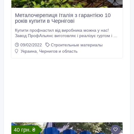
Металочерепиця Італія з гарантією 10
років купити в Чернігові
Купити профнастил від виробника можна у нас!
Завод ПрофАльянс виготовляє і реалізує гуртом і в
роздріб профнастил та металочерепицю для
09/02/2022
Строительные материалы
парканів, покрівель, обшивки стін і ангарів, штакет
Украина, Чернигов и область
для огородження клумб, прибудинкових територій,
декоративного оздоблення двору. В асортименті:
профнастил ПС-6, ПС-8, ПС-10, ПК-20, ПК-35,
ПК-45, Металочерепиця Монтерей, гладкий лист,
металевий штакет, саморізи покрівельні, плівка
гідроізоляційна, підпокрівельна мембрана.
40 грн. ₴