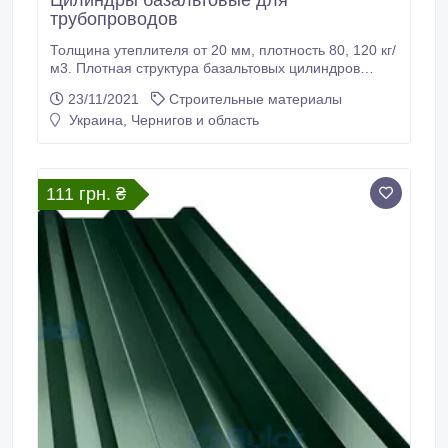
трубопроводов
Толщина утеплителя от 20 мм, плотность 80, 120 кг/
м3. Плотная структура базальтовых цилиндров
гарантированно не теряет своих качеств на
23/11/2021
Строительные материалы
протяжении всего периода эксплуатации, но даже
Украина, Чернигов и область
допускает повторное использование утеплителя
после демонтажа!.
111 грн. ₴