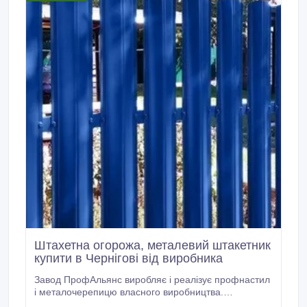
Штахетна огорожа, металевий штакетник
купити в Чернігові від виробника
Завод ПрофАльянс виробляє і реалізує профнастил
і металочерепицю власного виробництва.
Профнастил покрівельний, парканний, стіновий,