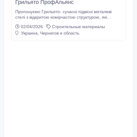
Грильято ПрофАльянс
Пропонуємо Грильято- сучасні підвісні металеві
стелі з відкритою комірчастою структурою, які
поєднують дизайн, вентиляцію та функціональність.
02/04/2026
Строительные материалы
Вони ідеально підходять для торгових центрів,
Украина, Чернигов и область
офісів, бізнес-центрів, ресторанів і громадських
просторів. Власне виробництво дозволяє нам
гарантувати стабільну якість, точну геометрію та
контроль кожного етапу виготовлення.