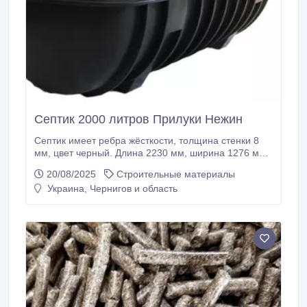
Септик 2000 литров Прилуки Нежин
Септик имеет ребра жёсткости, толщина стенки 8
мм, цвет черный. Длина 2230 мм, ширина 1276 мм,
высота 1260 мм, вес 110 кг. На торцах емкости
20/08/2025
Строительные материалы
установлены два патрубка диаметром 110мм для
Украина, Чернигов и область
подключения канализационных труб. Емкость
комплектуется корзиной для цеолита
(фильтрующий материал). Доставка по Украине.