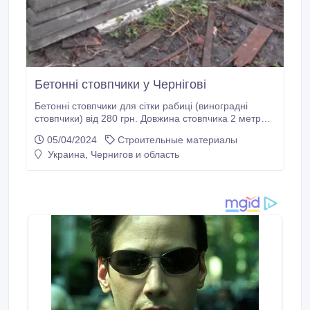
Бетонні стовпчики у Чернігові
Бетонні стовпчики для сітки рабиці (виноградні
стовпчики) від 280 грн. Довжина стовпчика 2 метри
2, 20м і 2, 40м. Під замовлення можливо
05/04/2024
Строительные материалы
виготовлення бетонних стовпчиків довжиною до 3
Украина, Чернигов и область
метрів. Сітка рабиця із заплетеними кінчиками. При
купівлі комплекту на огорожу (сітка, стовпчики, дріт)
– вимагайте оптову знижку.