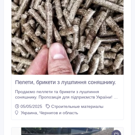
Пелети, брикети з лушпиння соняшнику.
Продаємо пеллети та брикети з лушпиння
соняшнику. Пропозиція для підприємств України! З
ПДВ або без. Мінімальна партія - 22 тонни. Фасовка
05/05/2025
Строительные материалы
у біг-беги або насипом. Доставка по Україні.
Украина, Чернигов и область
Показники пелет: - діаметр 8 мм, - довжина 10-50
мм, - нижча теплотворність 17, 5 Мдж/кг, - вологість
8-10%, - зола до 3%, - сірка 0, 10%.