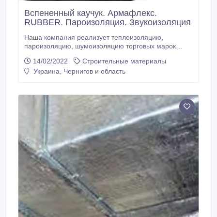
Вспененный каучук. Армафлекс.
RUBBER. Пароизоляция. Звукоизоляция
Наша компания реализует теплоизоляцию,
пароизоляцию, шумоизоляцию торговых марок
Алюфом (пенофол, изолон), Терафом, Фолар,
14/02/2022
Строительные материалы
Алюхолст РЕТ, Полифом, Пенолон, Armaflex,
Украина, Чернигов и область
Синтетический каучук, Монтажные скотчи,
Звукоизоляционные ленты. Доставка материалов по
всем регионам Украины. - Алюфом химически
сшитый пенополиэтилен фольгированный –
теплоизоляция, пароизоляция, звукоизоляция,
шумоизоляция.