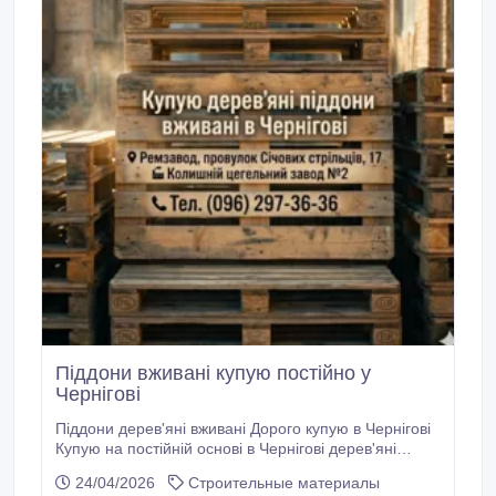
Піддони вживані купую постійно у
Чернігові
Піддони дерев'яні вживані Дорого купую в Чернігові
Купую на постійній основі в Чернігові дерев'яні
європіддони палети піддони європалети, полегшені,
24/04/2026
Строительные материалы
посилені та стандартні, світлі та темні розміром