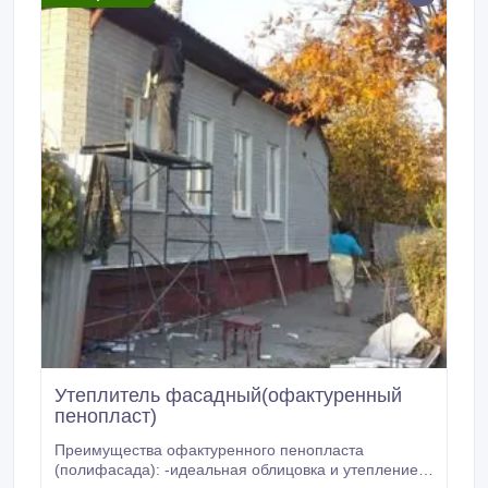
Утеплитель фасадный(офактуренный
пенопласт)
Преимущества офактуренного пенопласта
(полифасада): -идеальная облицовка и утепление