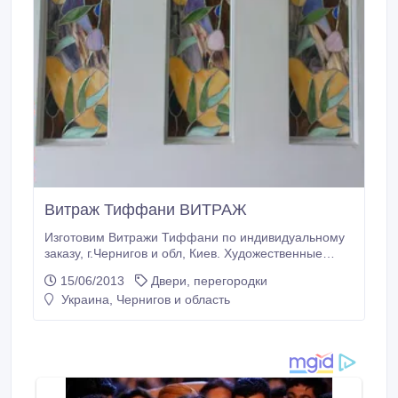
Витраж Тиффани ВИТРАЖ
Изготовим Витражи Тиффани по индивидуальному
заказу, г.Чернигов и обл, Киев. Художественные
витражи помогут вам сделать обычную квартиру
15/06/2013
Двери, перегородки
стильным, комфортным и уютным жильем с
Украина, Чернигов и область
модным и привлекательным дизайном интерьера.
Двери с витражами, окна, перегородки и ниши,
потолки украшенные витражами, настольные лампы
и светильники, выполненные в технике Тиффани .