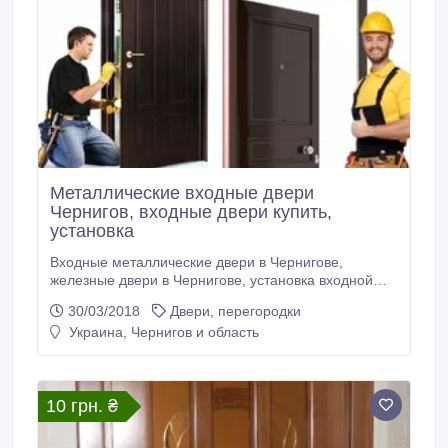
Металлические входные двери
Чернигов, входные двери купить,
установка
Входные металлические двери в Чернигове,
железные двери в Чернигове, установка входной
двери цена, двери входные металлические с
30/03/2018
Двери, перегородки
доставкой по Чернигову. Давайте разберемся,
Украина, Чернигов и область
почему люди стали так активно приобретать
входные металлические двери? У нас есть один
вариант, который очень очевиден – все хотят
чувствовать себя в безопасности, а этого можно
10 грн. ₴
достичь только, если твой дом защищен не хлипкой
дверкой, а мощной железной дверью.