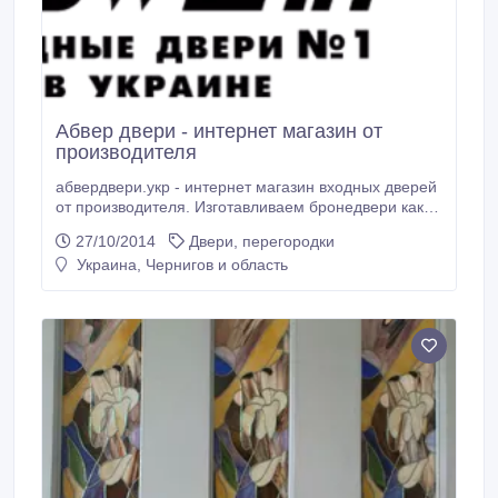
Абвер двери - интернет магазин от
производителя
абвердвери.укр - интернет магазин входных дверей
от производителя. Изготавливаем бронедвери как с
гнутого профиля так и с профильной трубы.
27/10/2014
Двери, перегородки
Огромный ассортимент. Цены от производителя.
Украина, Чернигов и область