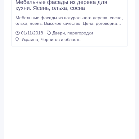
Мебельные фасады из дерева для
кухни. Ясень, ольха, сосна
Мебельные фасады из натурального дерева: сосна,
ольха, ясень. Высокое качество. Цена: договорная
за кв.м. Цвет: белый, слоновая кость, орех, венге и
01/11/2018
Двери, перегородки
др. Работаем по всей Украине. Доставка из г.
Украина, Чернигов и область
Чернигова. Изготавливаем любую мебель из
натурального дерева под заказ. Возможно
изготовление из материала заказчика.