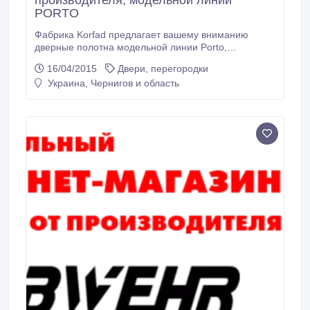
производителя, модельной линии
PORTO
Фабрика Korfad предлагает вашему вниманию
дверные полотна модельной линии Porto,
изготовлены за современными технологиями из
16/04/2015
Двери, перегородки
качественых материалов. Двери виполнены в
Украина, Чернигов и область
четырёх цветах ценных пород дерева: венге, орех,
белёный дуб и дуб грей. Более детально с нашей
продукцией и фабрикой вы можете ознакомитца на
ншем сайте:www.