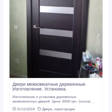
Двери межкомнатные деревянные.
Изготовление. Установка.
Изготовление и установка деревянных
межкомнатных дверей. Цена: 6000 грн. (сосна).
Цвет: на выбор. В стоимость дверного блока входит:
01/11/2018
Двери, перегородки
- дверное полотно 2х0, 8м, - дверная коробка