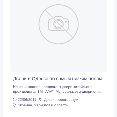
Двери в Одессе по самым низким ценам
Наша компания предлагает двери китайского
производства ТМ "ААА". Мы реализуем двери оптом
и в розницу, предлагаем покупателям качественный
22/06/2011
Двери, перегородки
сервис и предоставляем гарантию на
Украина, Чернигов и область
приобретенный товар. Вы можете легко и быстро
заказать входные металлические китайские двери
на нашем сайте и отправить заказ нашему