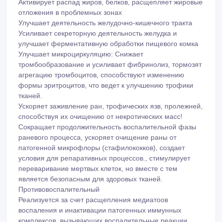
Активирует распад жиров, белков, расщепляет жировые
отложения в проблемных зонах
Улучшает деятельность желудочно-кишечного тракта
Усиливает секреторную деятельность желудка и
улучшает ферментативную обработки пищевого комка
Улучшает микроциркуляцию: Снижает
тромбообразование и усиливает фибринолиз, тормозят
агрегацию тромбоцитов, способствуют изменению
формы эритроцитов, что ведет к улучшению трофики
тканей.
Ускоряет заживление ран, трофических язв, пролежней,
способствуя их очищению от некротических масс!
Сокращает продолжительность воспалительной фазы
раневого процесса, ускоряет очищение раны от
патогенной микрофлоры (стафилококков), создает
условия для репаративных процессов., стимулирует
переваривание мертвых клеток, но вместе с тем
является безопасным для здоровых тканей.
Противовоспалительный
Реализуется за счет расщепления медиатоов
воспаления и инактивации патогенных иммунных
комплексов, вызывающих воспалительные реакции,