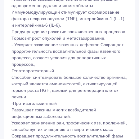
одновременно удаляя и их метаболиты
Иммуномодулирующий стимулирует формирование
фактора некроза опухоли (TNF), интерлейкина-1 (IL-1)
и интерлейкина-6 (IL-6),
Предупреждение развитие злокачественных процессов
Тормозит рост опухолей и метастазирование.
- Ускоряет заживление язвенных дефектов Сокращает
продолжительность воспалительной фазы язвенного
процесса, создает условия для репаративных
процессов.,
Гепатопротекторный
Способен синтезировать большое количество аргинина,
который является аминокислотой, активизирующей
гормон роста HGH, важный для регенерации клеток
печени
-Противогельминтный
Разрушает токсины многих возбудителей
инфекционных заболеваний.
Ускоряет заживление ран, трофических язв, пролежней,
способствуя их очищению от некротических масс
Сокращает продолжительность воспалительной фазы